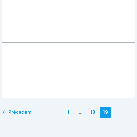
←
Précédent
1
…
18
19