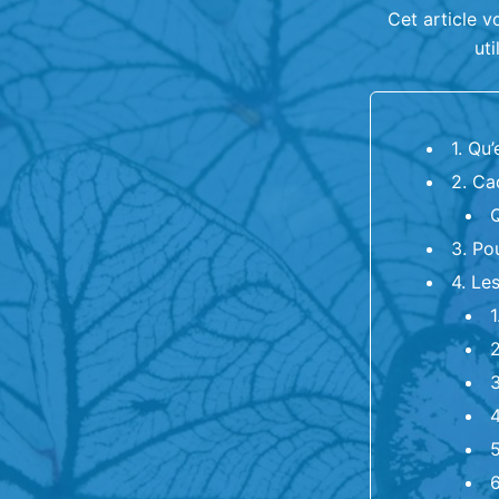
Cet article v
uti
1. Qu
2. Ca
Q
3. Po
4. Le
1
2
3
4
5
6