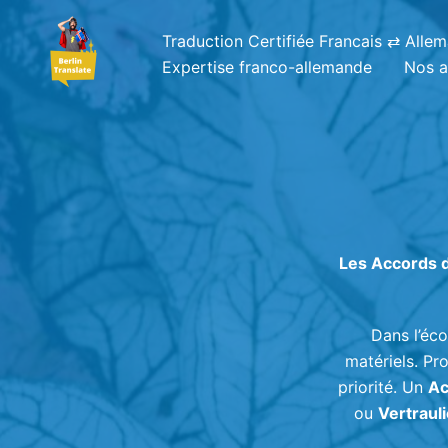
Aller
au
Traduction Certifiée Francais ⇄ Alle
contenu
Expertise franco-allemande
Nos a
Les Accords d
Dans l’éco
matériels. Pr
priorité. Un
Ac
ou
Vertraul