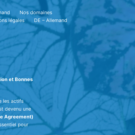
emand
Nos domaines
ons légales
DE – Allemand
tion et Bonnes
 les actifs
est devenu une
re Agreement)
ssentiel pour