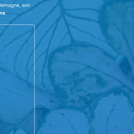
Allemagne, son
rme
.