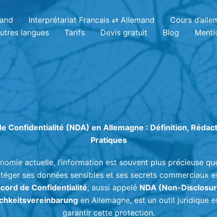
mand
Interprétariat Francais ⇄ Allemand
Cours d’all
utres langues
Tarifs
Devis gratuit
Blog
Menti
e Confidentialité (NDA) en Allemagne : Définition, Rédac
Pratiques
nomie actuelle, l’information est souvent plus précieuse que
otéger ses données sensibles et ses secrets commerciaux 
cord de Confidentialité
, aussi appelé
NDA (Non-Disclosu
ichkeitsvereinbarung
en Allemagne, est un outil juridique e
garantir cette protection.