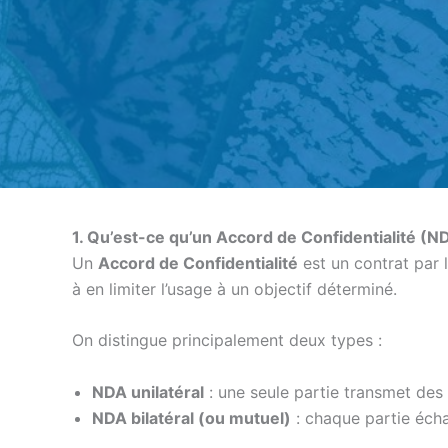
1. Qu’est-ce qu’un Accord de Confidentialité (N
Un
Accord de Confidentialité
est un contrat par l
à en limiter l’usage à un objectif déterminé.
On distingue principalement deux types :
NDA unilatéral
: une seule partie transmet des 
NDA bilatéral (ou mutuel)
: chaque partie écha