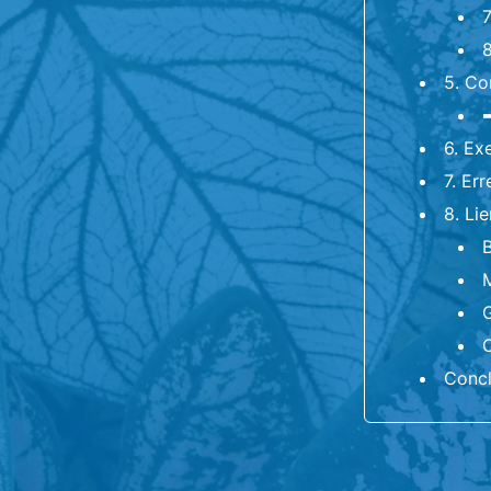
7
8
5. Co
➡
6. Ex
7. Er
8. Li
G
O
Concl