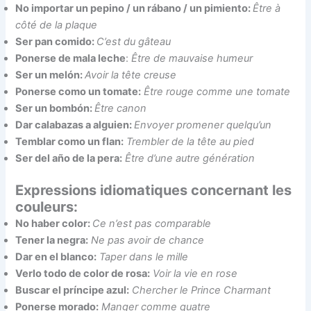
No importar un pepino / un rábano / un pimiento:
Être à
côté de la plaque
Ser pan comido:
C’est du gâteau
Ponerse de mala leche
:
Être de mauvaise humeur
Ser un melón:
Avoir la tête creuse
Ponerse como un tomate:
Être
rouge comme une tomate
Ser un bombón:
Être
canon
Dar calabazas a alguien:
Envoyer promener quelqu’un
Temblar como un flan:
Trembler de la tête au pied
Ser del año de la pera:
Être
d’une autre génération
Expressions idiomatiques concernant les
couleurs:
No haber color:
Ce n’est pas comparable
Tener la negra:
Ne pas avoir de chance
Dar en el blanco:
Taper dans le mille
Verlo todo de color de rosa:
Voir la vie en rose
Buscar el príncipe azul:
Chercher le Prince Charmant
Ponerse morado:
Manger comme quatre