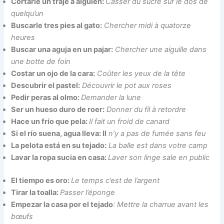
Cortarle un traje a alguien:
Casser du sucre sur le dos de
quelqu’un
Buscarle tres pies al gato:
Chercher midi à quatorze
heures
Buscar una aguja en un pajar:
Chercher une aiguille dans
une botte de foin
Costar un ojo de la cara:
Coûter les yeux de la tête
Descubrir el pastel:
Découvrir le pot aux roses
Pedir peras al olmo:
Demander la lune
Ser un hueso duro de roer:
Donner du fil à retordre
Hace un frío que pela:
Il fait un froid de canard
Si el río suena, agua lleva: Il
n’y a pas de fumée sans feu
La pelota está en su tejado:
La balle est dans votre camp
Lavar la ropa sucia en casa:
Laver son linge sale en public
El tiempo es oro:
Le temps c’est de l’argent
Tirar la toalla:
Passer l’éponge
Empezar la casa por el tejado
: Mettre la charrue avant les
bœufs